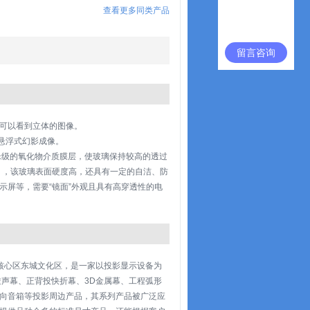
查看更多同类产品
留言咨询
可以看到立体的图像。
悬浮式幻影成像。
米级的氧化物介质膜层，使玻璃保持较高的透过
2），该玻璃表面硬度高，还具有一定的自洁、防
示屏等，需要“镜面”外观且具有高穿透性的电
,Ltd位于北京核心区东城文化区，是一家以投影显示设备为
声幕、正背投快折幕、3D金属幕、工程弧形
向音箱等投影周边产品，其系列产品被广泛应