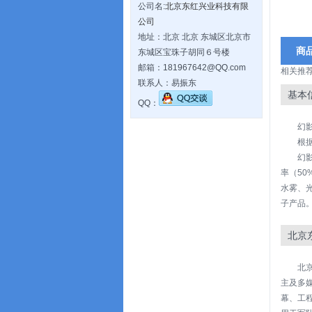
公司名:
北京东红兴业科技有限
公司
地址：北京 北京 东城区北京市
商
东城区宝珠子胡同６号楼
邮箱：181967642@QQ.com
相关推
联系人：易振东
基本
QQ：
幻
根
幻
率（5
水雾、
子产品
北京
北京
主及多
幕、工