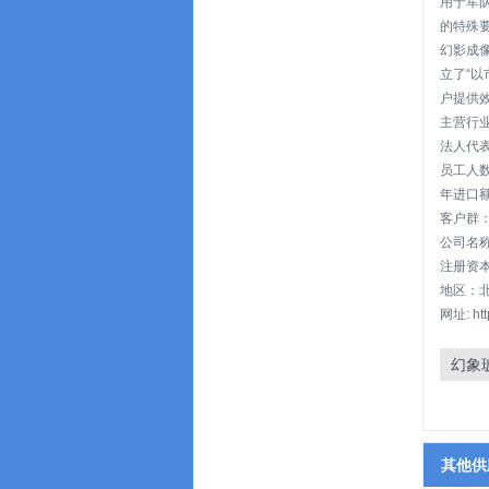
用于军
的特殊
幻影成
立了“
户提供
主营行业
法人代
员工人数
年进口额
客户群
公司名称
注册资本:
地区：北
网址: htt
幻象
其他供