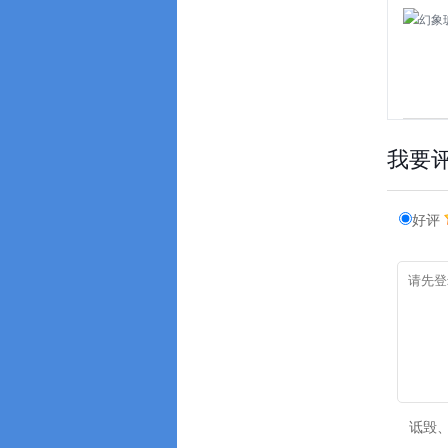
我要
好评
诋毁