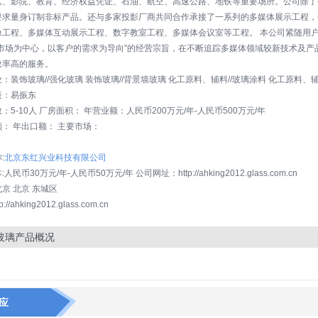
队、影院、教育、经济权益凭证、石油、航空、高速公路、地铁等重要场所。公司除了
要求量身订制非标产品。还与多家投影厂商共同合作承接了一系列的多媒体展示工程，包
像工程、多媒体互动展示工程、数字教室工程、多媒体会议室等工程。 本公司紧随用
以市场为中心，以客户的需求为导向”的经营宗旨，在不断追踪多媒体领域较新技术及
效率高的服务。
：装饰玻璃//强化玻璃 装饰玻璃//背景墙玻璃 化工原料、辅料//玻璃涂料 化工原料、辅
表：易振东
：5-10人 厂房面积： 年营业额：人民币200万元/年-人民币500万元/年
： 年出口额： 主要市场：
：
:
北京东红兴业科技有限公司
人民币30万元/年-人民币50万元/年 公司网址：http://ahking2012.glass.com.cn
京 北京 东城区
p://ahking2012.glass.com.cn
玻璃产品概况
应