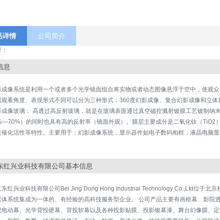
品详情
公司简介
荐：
信息
影成像系统是利用一个或者多个光学镜面组合将实物或者动态图像悬浮于空中，使观众
据观看角度、表现形式不同可以分为三种形式：360度幻影成像、复合幻影成像和立体
影成像玻璃： 高透过高反射玻璃，就是在玻璃表面通过真空磁控溅射镀膜工艺镀制纳
0%—70%）的同时也具有高的反射率（镜面外观）。膜层主要成分是二氧化钛（TiO
光催化活性等特性。主要用于：幻影成像系统，显示器件如电子数码相框，液晶电脑显
。
东红兴业科技有限公司基本信息
东红兴业科技有限公司Bei Jing Dong Hong Industrial Technology Co.
媒体系统集成为一体的、有经验的高科技服务型企业。 公司产品主要有画框幕、影院透
程电动幕、光学背投硬幕、背投软幕以及各种投影贴膜、投影银幕漆、舞台幻像膜、定