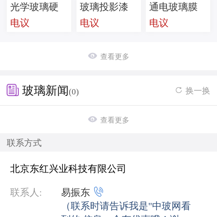
光学玻璃硬
玻璃投影漆
通电玻璃膜
电议
电议
电议
幕

查看更多

玻璃新闻
换一换

(0)

查看更多
联系方式
北京东红兴业科技有限公司

联系人:
易振东
（联系时请告诉我是"中玻网看